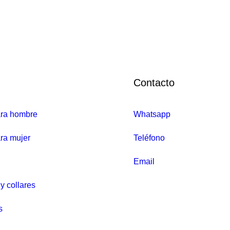
Contacto
ara hombre
Whatsapp
ra mujer
Teléfono
Email
y collares
s
119.00
€
E
101
ntes Salvatore malaquita dorados – 275A0012