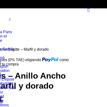
a Paris
n et
ie
a García
cho Brigitte – Marfil y dorado
rré
reses (0% TAE) eligiendo
como
l
r tu compra
ngton
ation
is – Anillo Ancho
oy
n Exquse
Marfil y dorado
 Maddox
tore Plata
oz
eld
€
El
do
 Boss