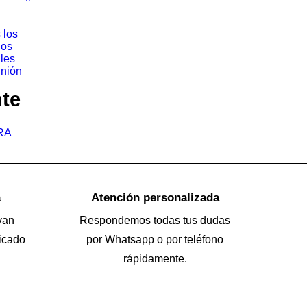
 los
los
iles
nión
nte
RA
a
Atención personalizada
van
Respondemos todas tus dudas
icado
por Whatsapp o por teléfono
rápidamente.