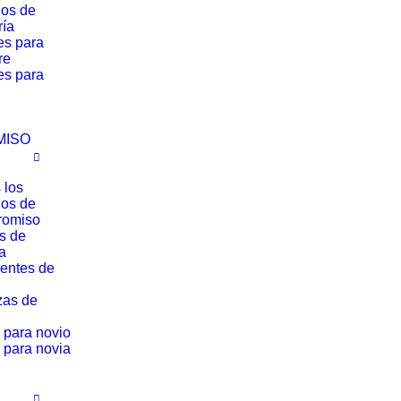
los de
ría
es para
re
es para
MISO
 los
los de
romiso
os de
a
entes de
zas de
 para novio
 para novia