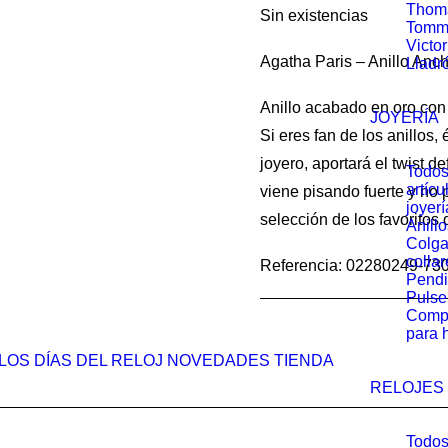
preci
Thom
Sin existencias
origin
Tommy
Victo
Agatha Paris – Anillo Ancho
era:
Lladr
49.00 
Anillo acabado en oro co
JOYERÍA
Si eres fan de los anillos,
joyero, aportará el twist de
Todos
artícu
viene pisando fuerte y no 
joyerí
selección de los favoritos
Anillo
Colga
collar
Referencia: 02280249-7
Pendi
Pulse
Comp
para 
LOS DÍAS DEL RELOJ
NOVEDADES
TIENDA
RELOJES
Todos