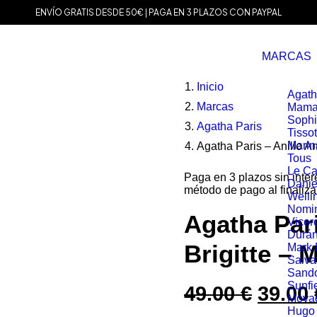
ENVÍO GRATIS DESDE 50€ | PAGA EN 3 PLAZOS CON PAYPAL
MARCAS
Inicio
Agath
Marcas
Mama
Soph
Agatha Paris
Tissot
Marin
Agatha Paris – Anillo An
Tous
Le Ca
Paga en 3 plazos sin inte
Danie
método de pago al finaliza
Welli
Nomin
Agatha Par
Vicer
Durá
Brigitte – 
Mark
Salva
Sand
Sunfi
49.00
€
El
39.00
Mova
Hugo