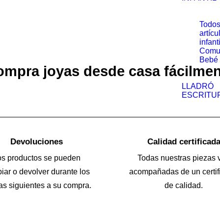
Todos
artícu
infant
Comu
Bebé
mpra joyas desde casa fácilme
LLADRÓ
ESCRITU
Devoluciones
Calidad certificad
os productos se pueden
Todas nuestras piezas 
iar o devolver durante los
acompañadas de un certif
as siguientes a su compra.
de calidad.