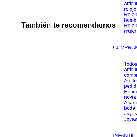
artícu
reloje
Reloj
homb
También te recomendamos
Reloj
mujer
COMPRO
Todos
artícu
comp
Anill
pedid
Pendi
novia
Alian
boda
Joyas
Joyas
INFANTIL