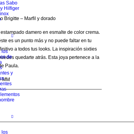
o
precio
as Sabo
al
 Hilfiger
actual
rinox
 Brigitte – Marfil y dorado
es:
ó
€.
39.00 €.
n estampado damero en esmalte de color crema.
 éste es un punto más y no puede faltar en tu
finitivo a todos tus looks. La inspiración sixties
 los
los de
puedes quedarte atrás. Esta joya pertenece a la
a
 de Paula.
s
ntes y
es
30-MM
entes
ras
lementos
hombre
 los