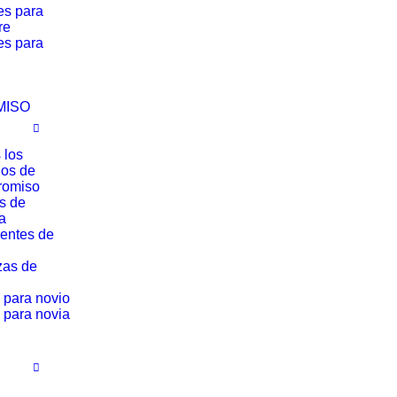
es para
re
es para
MISO
 los
los de
romiso
os de
a
entes de
zas de
 para novio
 para novia
03C0086
l