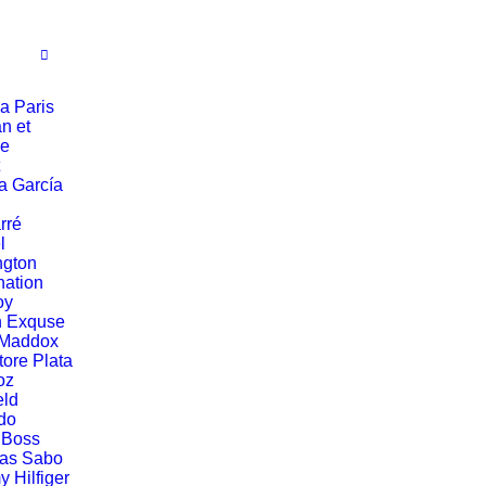
a Paris
n et
ie
a García
rré
l
ngton
ation
oy
n Exquse
 Maddox
tore Plata
oz
eld
do
 Boss
as Sabo
 Hilfiger