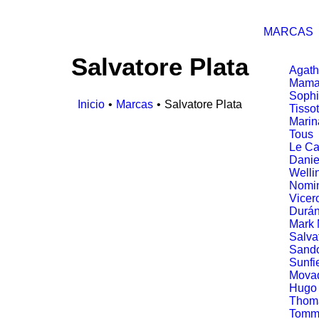
MARCAS
Salvatore Plata
Agath
Mama
Soph
Inicio
Marcas
Salvatore Plata
Tissot
Marin
Tous
Le Ca
Danie
Welli
Nomin
Vicer
Durá
Mark
Salva
Sand
Sunfi
Mova
Hugo
Thom
Tommy