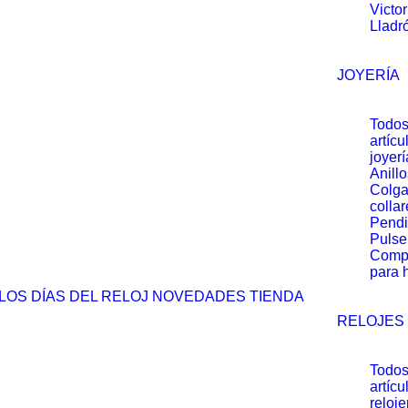
Victo
Lladr
JOYERÍA
Todos
artícu
joyerí
Anillo
Colga
collar
Pendi
Pulse
Comp
para 
LOS DÍAS DEL RELOJ
NOVEDADES
TIENDA
RELOJES
Todos
artícu
reloje