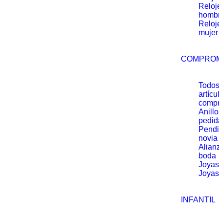
Reloj
homb
Reloj
mujer
COMPRO
Todos
artícu
comp
Anill
pedid
Pendi
novia
Alian
boda
Joyas
Joyas
Collar Salvatore Plata Bamboo plata – 2
INFANTIL
135.00
€
El
114.75
€
E