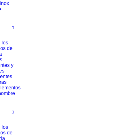
rinox
ó
 los
los de
a
s
ntes y
es
entes
ras
lementos
hombre
 los
los de
ría