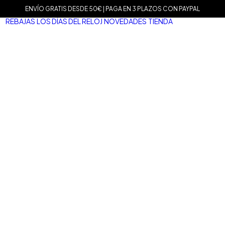
ENVÍO GRATIS DESDE 50€ | PAGA EN 3 PLAZOS CON PAYPAL
REBAJAS
LOS DÍAS DEL RELOJ
NOVEDADES
TIENDA
MARCAS
Agat
Mam
Sop
Tiss
Mari
Tou
Le C
Dani
Well
Nom
Vice
Dur
Mar
Salv
San