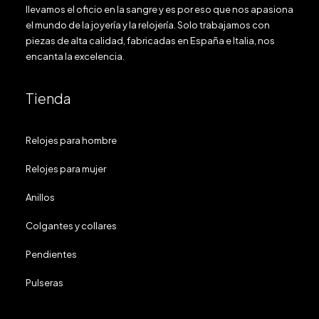
llevamos el oficio en la sangre y es por eso que nos apasiona
el mundo de la joyería y la relojería. Solo trabajamos con
piezas de alta calidad, fabricadas en España e Italia, nos
encanta la excelencia.
Tienda
Relojes para hombre
Relojes para mujer
Anillos
Colgantes y collares
Pendientes
Pulseras