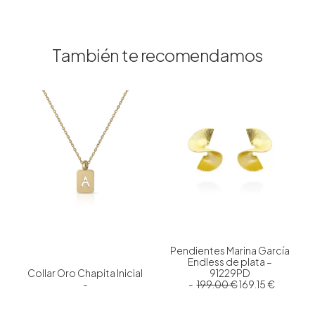
También te recomendamos
Pendientes Marina García
Endless de plata –
Collar Oro Chapita Inicial
91229PD
E
E
199.00
€
169.15
€
l
l
p
p