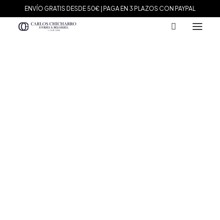
ENVÍO GRATIS DESDE 50€ | PAGA EN 3 PLAZOS CON PAYPAL
MARCAS
Agatha Paris
Maman et Sophie
Tissot
Marina García
Tous
Le Carré
Daniel Wellington
Nomination
Viceroy
Durán Exquse
Mark Maddox
Salvatore Plata
Sandoz
Sunfield