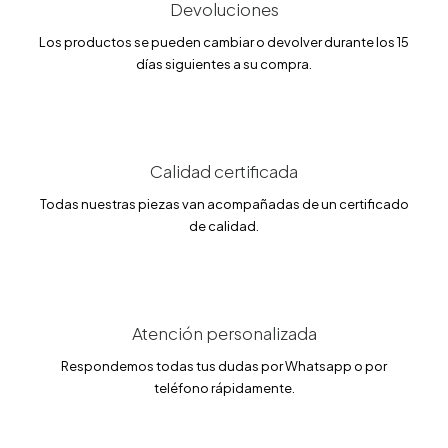
Devoluciones
e
:
r
2
a
1
Los productos se pueden cambiar o devolver durante los 15
:
2
días siguientes a su compra.
2
.
5
5
0
0
.
0
€
0
.
Calidad certificada
€
.
Todas nuestras piezas van acompañadas de un certificado
de calidad.
Atención personalizada
Respondemos todas tus dudas por Whatsapp o por
teléfono rápidamente.