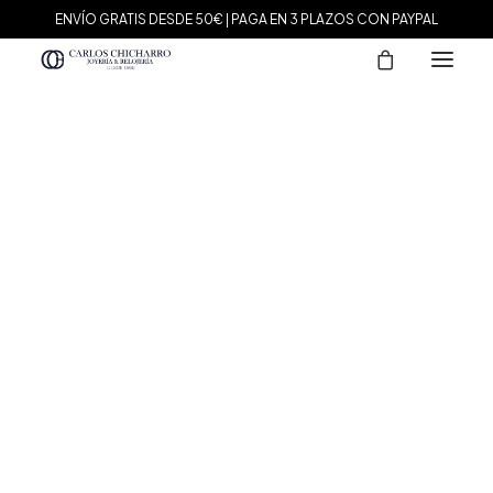
ENVÍO GRATIS DESDE 50€ | PAGA EN 3 PLAZOS CON PAYPAL
MARCAS
Agatha Paris
Maman et Sophie
Tissot
Marina García
Tous
Le Carré
Daniel Wellington
Nomination
Viceroy
Durán Exquse
Mark Maddox
Salvatore Plata
Sandoz
Sunfield