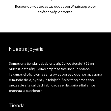
Respondemos todas tus dudas por Whatsapp o por
teléfono rápidamente.
Nuestra joyería
Somos una tienda real, abierta al público desde 1968 en
Nules (Castellón). Como empresa familiar que somos,
llevamos el oficio en la sangre y es por eso que nos apasiona
el mundo de la joyería y la relojería. Solo trabajamos con
piezas de alta calidad, fabricadas en España e Italia, nos
encanta la excelencia.
Tienda