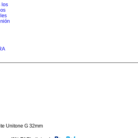
 los
los
iles
nión
RA
tite Unitone G 32mm