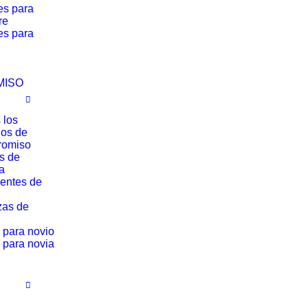
es para
re
es para
MISO
 los
los de
romiso
os de
a
entes de
zas de
 para novio
 para novia