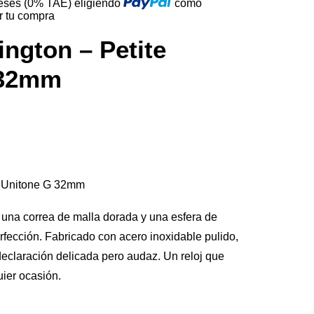
reses (0% TAE) eligiendo
como
r tu compra
ington – Petite
 32mm
te Unitone G 32mm
 una correa de malla dorada y una esfera de
rfección. Fabricado con acero inoxidable pulido,
eclaración delicada pero audaz. Un reloj que
uier ocasión.