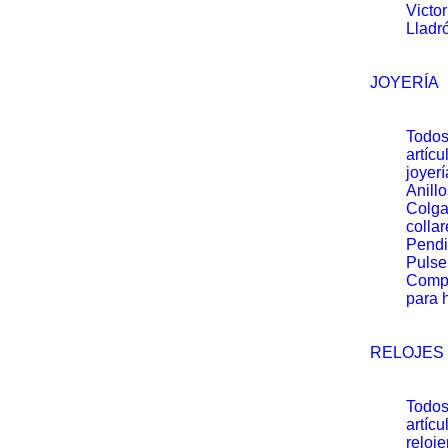
Victo
Lladr
JOYERÍA
Todos
artícu
joyerí
Anillo
Colga
collar
Pendi
Pulse
Comp
para 
RELOJES
Todos
artícu
reloje