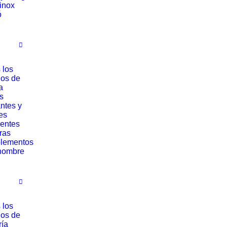
rinox
ó
 los
los de
a
s
ntes y
es
entes
ras
lementos
hombre
 los
los de
ría