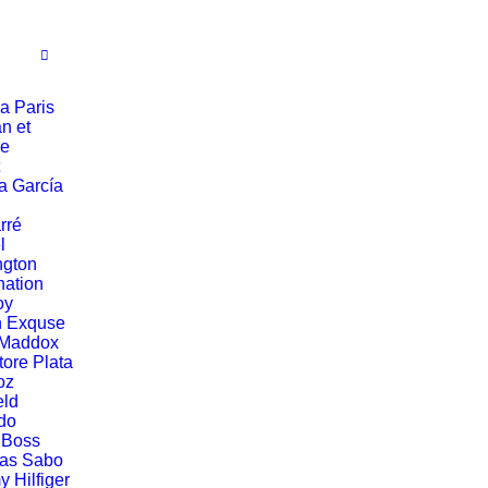
a Paris
n et
ie
a García
rré
l
ngton
ation
oy
n Exquse
 Maddox
tore Plata
oz
eld
do
 Boss
as Sabo
 Hilfiger