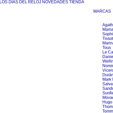
LOS DÍAS DEL RELOJ
NOVEDADES
TIENDA
MARCAS
Agath
Mama
Soph
Tissot
Marin
Tous
Le Ca
Danie
Welli
Nomin
Vicer
Durá
Mark
Salva
Sand
Sunfi
Mova
Hugo
Thom
Tommy