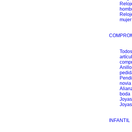
Reloj
homb
Reloj
mujer
COMPRO
Todos
artícu
comp
Anill
pedid
Pendi
novia
Alian
boda
Joyas
Joyas
INFANTIL