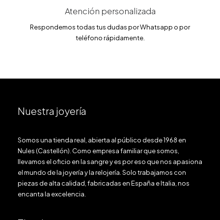
Atención personalizada
Respondemos todas tus dudas por Whatsapp o por
teléfono rápidamente.
Nuestra joyería
Somos una tienda real, abierta al público desde 1968 en
Nules (Castellón). Como empresa familiar que somos,
llevamos el oficio en la sangre y es por eso que nos apasiona
el mundo de la joyería y la relojería. Solo trabajamos con
piezas de alta calidad, fabricadas en España e Italia, nos
encanta la excelencia.