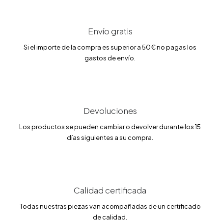
p
p
r
r
e
e
c
c
Envío gratis
i
i
o
o
Si el importe de la compra es superior a 50€ no pagas los
o
a
gastos de envío.
r
c
i
t
g
u
i
a
n
l
a
e
l
s
Devoluciones
e
:
r
2
Los productos se pueden cambiar o devolver durante los 15
a
0
días siguientes a su compra.
:
3
2
.
3
1
9
5
.
0
€
0
.
Calidad certificada
€
Todas nuestras piezas van acompañadas de un certificado
.
de calidad.