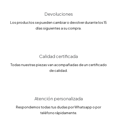
i
a
n
l
a
e
l
s
Devoluciones
e
:
r
9
Los productos se pueden cambiar o devolver durante los 15
a
7
días siguientes a su compra.
:
.
1
7
1
5
5
.
€
0
.
0
Calidad certificada
€
Todas nuestras piezas van acompañadas de un certificado
.
de calidad.
Atención personalizada
Respondemos todas tus dudas por Whatsapp o por
teléfono rápidamente.