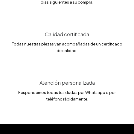
días siguientes a su compra.
:
.
6
0
0
0
.
0
€
0
.
Calidad certificada
€
.
Todas nuestras piezas van acompañadas de un certificado
de calidad.
Atención personalizada
Respondemos todas tus dudas por Whatsapp o por
teléfono rápidamente.