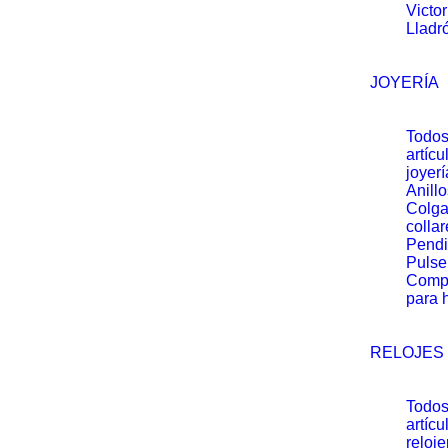
Victo
Lladr
JOYERÍA
Todos
artícu
joyerí
Anillo
Colga
collar
Pendi
Pulse
Comp
para 
RELOJES
Todos
artícu
reloje