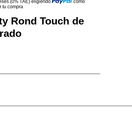
reses (0% TAE) eligiendo
como
r tu compra
ity Rond Touch de
orado