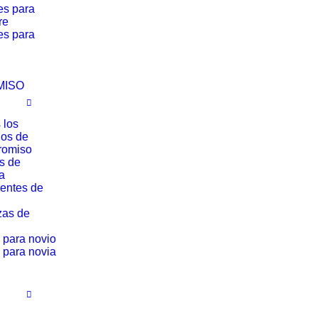
es para
re
es para
MISO
 los
los de
romiso
os de
a
entes de
zas de
 para novio
 para novia