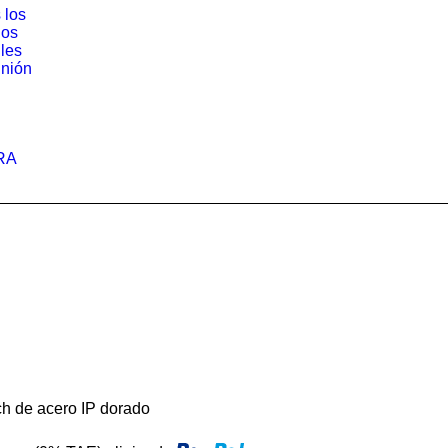
 los
los
iles
nión
RA
ch de acero IP dorado