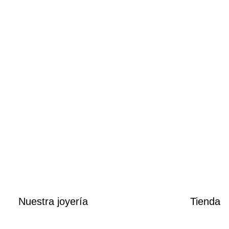
Reloj de mujer Daniel We
Nuestra joyería
Tienda