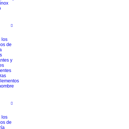
rinox
ó
 los
los de
a
s
ntes y
es
entes
ras
lementos
hombre
 los
los de
ría