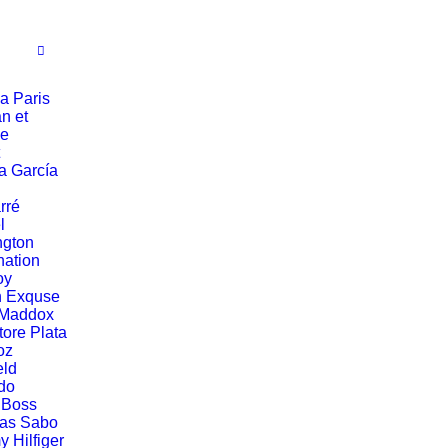
a Paris
n et
ie
a García
rré
l
ngton
ation
oy
n Exquse
 Maddox
tore Plata
oz
eld
do
 Boss
as Sabo
 Hilfiger