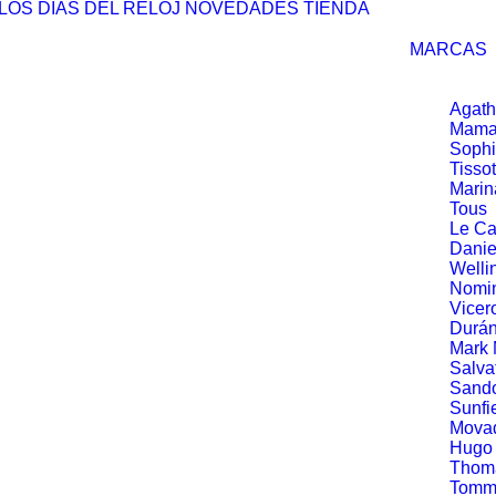
LOS DÍAS DEL RELOJ
NOVEDADES
TIENDA
MARCAS
Agath
Mama
Soph
Tissot
Marin
Tous
Le Ca
Danie
Welli
Nomin
Vicer
Durá
Mark
Salva
Sand
Sunfi
Mova
Hugo
Thom
Tommy