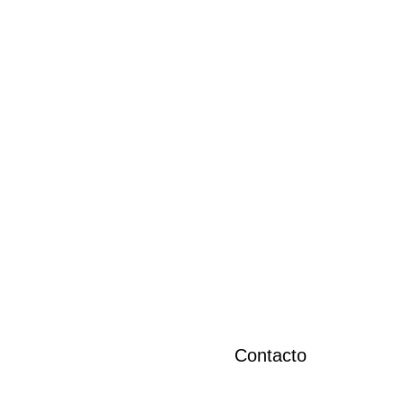
1
llington Petite Evergold con correa de malla dorada DW00100350
Contacto