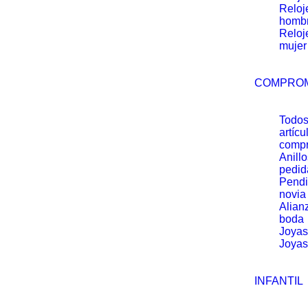
Reloj
homb
Reloj
mujer
COMPRO
Todos
artícu
comp
Anill
pedid
Pendi
novia
Alian
boda
Joyas
Joyas
INFANTIL