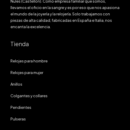
Nules (Castellón). Como empresa familiar que somos,
llevamos el oficio en la sangre y es por eso que nos apasiona
el mundo de la joyería y la relojería. Solo trabajamos con
piezas de alta calidad, fabricadas en España e Italia, nos
encanta la excelencia.
Tienda
Relojes para hombre
Relojes para mujer
Anillos
Colgantes y collares
Pendientes
Pulseras