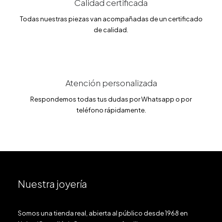
Calidad certificada
€
.
Todas nuestras piezas van acompañadas de un certificado
de calidad.
Atención personalizada
Respondemos todas tus dudas por Whatsapp o por
teléfono rápidamente.
Nuestra joyería
Somos una tienda real, abierta al público desde 1968 en