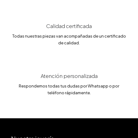
3
0
9
0
.
0
€
0
.
Calidad certificada
€
Todas nuestras piezas van acompañadas de un certificado
.
de calidad.
Atención personalizada
Respondemos todas tus dudas por Whatsapp o por
teléfono rápidamente.