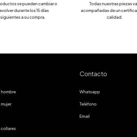
roductos se pueden cambiar o
Todas nuestras piezas v
evolver durante los 15 días
acompañadas de un certific
siguientes a su compra.
calidad.
Contacto
a hombre
Whatsapp
 mujer
Teléfono
Email
 collares