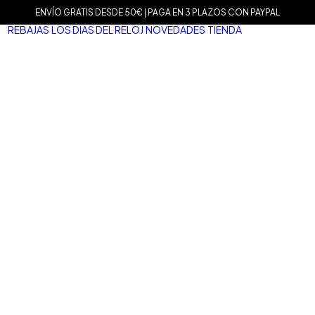
ENVÍO GRATIS DESDE 50€ | PAGA EN 3 PLAZOS CON PAYPAL
REBAJAS
LOS DÍAS DEL RELOJ
NOVEDADES
TIENDA
MARCAS
Agat
Mam
Sop
Tiss
Mari
Tou
Le C
Dani
Well
Nom
Vice
Dur
Mar
Salv
San