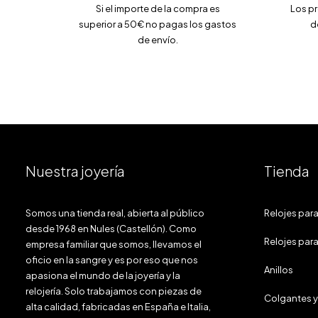
Si el importe de la compra es
Los p
superior a 50€ no pagas los gastos
d
de envío.
Nuestra joyería
Tienda
Somos una tienda real, abierta al público
Relojes par
desde 1968 en Nules (Castellón). Como
Relojes para
empresa familiar que somos, llevamos el
oficio en la sangre y es por eso que nos
Anillos
apasiona el mundo de la joyería y la
relojería. Solo trabajamos con piezas de
Colgantes y
alta calidad, fabricadas en España e Italia,