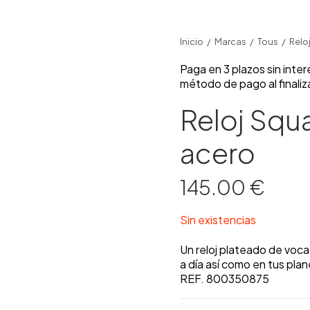
Inicio
Marcas
Tous
Relo
Paga en 3 plazos sin inte
método de pago al finaliz
Reloj Squ
acero
145.00
€
Sin existencias
Un reloj plateado de voca
a día así como en tus pla
REF. 800350875