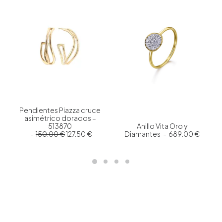
Pendientes Piazza cruce
asimétrico dorados –
513870
Anillo Vita Oro y
E
E
150.00
€
127.50
€
Diamantes
689.00
€
l
l
p
p
r
r
e
e
c
c
i
i
o
o
o
a
r
c
i
t
g
u