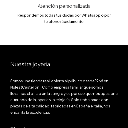
Atención personalizada
Respondemos todas tus dudas por Whatsapp o por
teléfono rápidamente.
Nuestra joyería
Somos una tienda real, abierta al público desde 1968 en
Nules (Castellón). Como empresa familiar que somos,
llevamos el oficio en la sangre y es por eso que nos apasiona
el mundo de la joyería y la relojería. Solo trabajamos con
piezas de alta calidad, fabricadas en España e Italia, nos
encanta la excelencia.