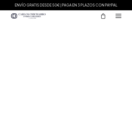
ENVÍO GRATIS DESDE 50€ | PAGA EN 3 PLAZOS CON PAYPAL
MARCAS
Agatha Paris
Maman et Sophie
Tissot
Marina García
Tous
Le Carré
Daniel Wellington
Nomination
Viceroy
Durán Exquse
Mark Maddox
Salvatore Plata
Sandoz
Sunfield