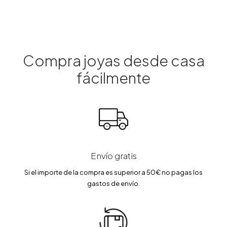
i
a
n
l
a
e
l
s
e
:
r
1
a
2
Compra joyas desde casa
:
7
1
.
fácilmente
5
5
0
0
.
0
€
0
.
€
.
Envío gratis
Si el importe de la compra es superior a 50€ no pagas los
gastos de envío.