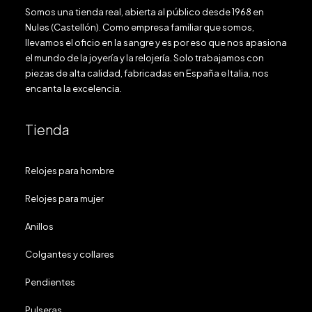
Somos una tienda real, abierta al público desde 1968 en
Nules (Castellón). Como empresa familiar que somos,
llevamos el oficio en la sangre y es por eso que nos apasiona
el mundo de la joyería y la relojería. Solo trabajamos con
piezas de alta calidad, fabricadas en España e Italia, nos
encanta la excelencia.
Tienda
Relojes para hombre
Relojes para mujer
Anillos
Colgantes y collares
Pendientes
Pulseras