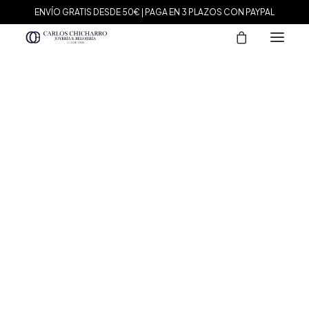
ENVÍO GRATIS DESDE 50€ | PAGA EN 3 PLAZOS CON PAYPAL
MARCAS
Agatha Paris
Maman et Sophie
Tissot
Marina García
Tous
Le Carré
Daniel Wellington
Nomination
Viceroy
Durán Exquse
Mark Maddox
Salvatore Plata
Sandoz
Sunfield