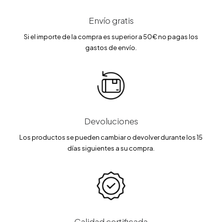
.
.
Envío gratis
Si el importe de la compra es superior a 50€ no pagas los
gastos de envío.
Devoluciones
Los productos se pueden cambiar o devolver durante los 15
días siguientes a su compra.
Calidad certificada