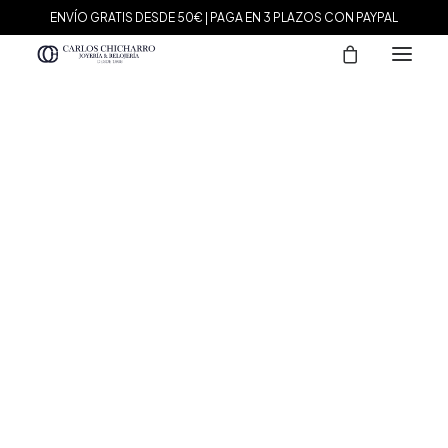
ENVÍO GRATIS DESDE 50€ | PAGA EN 3 PLAZOS CON PAYPAL
MARCAS
Agatha Paris
Maman et Sophie
Tissot
Marina García
Tous
Le Carré
Daniel Wellington
Nomination
Viceroy
Durán Exquse
Mark Maddox
Salvatore Plata
Sandoz
Sunfield