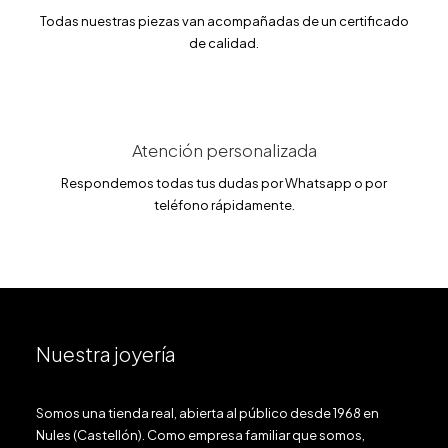
€
.
Todas nuestras piezas van acompañadas de un certificado
de calidad.
Atención personalizada
Respondemos todas tus dudas por Whatsapp o por
teléfono rápidamente.
Nuestra joyería
Somos una tienda real, abierta al público desde 1968 en
Nules (Castellón). Como empresa familiar que somos,