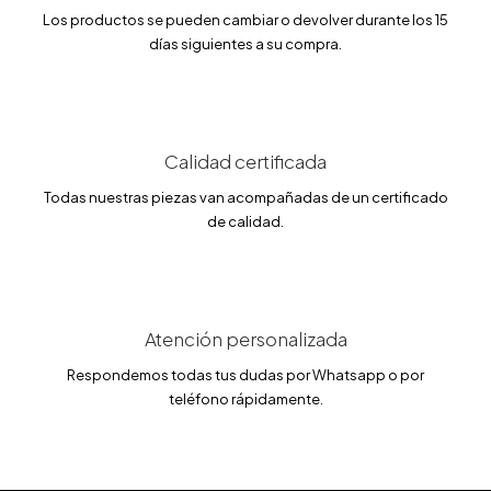
r
1
Los productos se pueden cambiar o devolver durante los 15
a
3
días siguientes a su compra.
:
5
1
.
5
1
9
5
.
0
€
0
.
Calidad certificada
€
Todas nuestras piezas van acompañadas de un certificado
.
de calidad.
Atención personalizada
Respondemos todas tus dudas por Whatsapp o por
teléfono rápidamente.