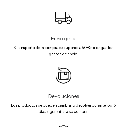
4
8
9
5
.
.
0
€
0
€
9
.
0
.
€
€
.
.
Envío gratis
Si el importe de la compra es superior a 50€ no pagas los
gastos de envío.
Devoluciones
Los productos se pueden cambiar o devolver durante los 15
días siguientes a su compra.