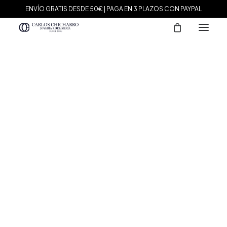
ENVÍO GRATIS DESDE 50€ | PAGA EN 3 PLAZOS CON PAYPAL
MARCAS
Agatha Paris
Maman et Sophie
Tissot
Marina García
Tous
Le Carré
Daniel Wellington
Nomination
Viceroy
Durán Exquse
Mark Maddox
Salvatore Plata
Sandoz
Sunfield