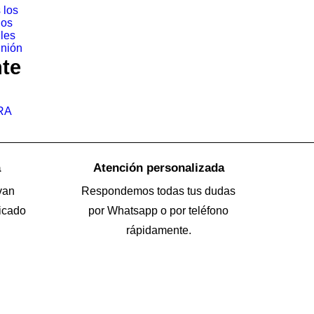
 los
los
iles
nión
nte
RA
a
Atención personalizada
van
Respondemos todas tus dudas
icado
por Whatsapp o por teléfono
rápidamente.