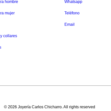
ara hombre
Whatsapp
r
e
ra mujer
Teléfono
c
i
Email
o
y collares
o
r
s
i
g
i
n
a
l
e
r
© 2026 Joyería Carlos Chicharro.
All rights reserved
a