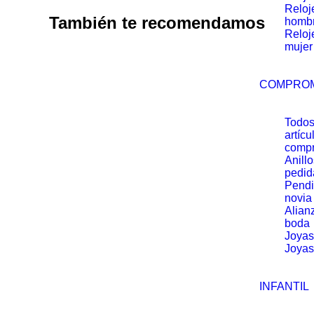
Reloj
También te recomendamos
homb
Reloj
mujer
COMPRO
Todos
artícu
comp
Anill
pedid
Pendi
novia
Alian
boda
Joyas
Joyas
INFANTIL