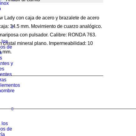
rinox
0 €.
240.13 €.
ó
 Lady con caja de acero y brazalete de acero
 caja: 34.5 mm. Movimiento de cuarzo analógico.
 mariposa con pulsador. Calibre: RONDA 763.
 los
 cristal mineral plano. Impermeabilidad: 10
los de
.5 mm.
a
s
ntes y
es
entes
ras
lementos
hombre
 los
los de
ría