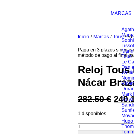
MARCAS
Agath
Mama
Inicio
Marcas
Tous
Re
Soph
Tissot
Paga en 3 plazos sin inte
Marin
método de pago al finaliza
Tous
Le Ca
Reloj Tous
Danie
Welli
Nomin
Nácar Braz
Vicer
Durá
Mark
282.50
€
El
240.
Salva
Sand
prec
Sunfi
1 disponibles
Mova
origi
Hugo
Thom
era:
Tommy
Reloj