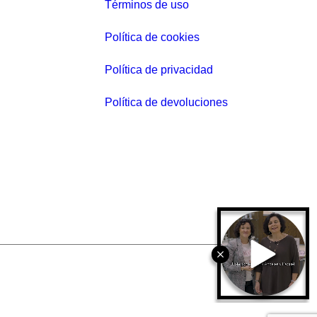
Términos de uso
r
e
Política de cookies
c
i
Política de privacidad
o
Política de devoluciones
a
c
t
u
a
l
e
s
:
1
2