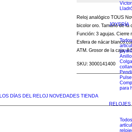
Victo
282.5
Tous
Lladr
Now
Reloj analógico TOUS Now
Lady
JOYERÍA
bicolor oro. Tamaño de la
Esfera
Función: 3 agujas. Cierre
Nácar
Todos
Esfera de nácar blanco con
artícu
Brazalete
ATM. Grosor de la caja: 8
joyerí
Anillo
cantidad
Colga
SKU: 3000141400
collar
Pendi
Pulse
Comp
para 
LOS DÍAS DEL RELOJ
NOVEDADES
TIENDA
RELOJES
Todos
artícu
reloje