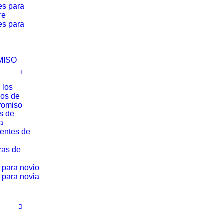
es para
re
es para
MISO
 los
los de
romiso
os de
a
entes de
zas de
 para novio
 para novia