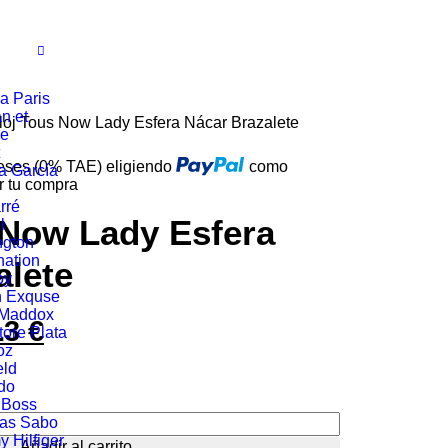
a Paris
n et
loj Tous Now Lady Esfera Nácar Brazalete
ie
reses (0% TAE) eligiendo
como
a García
r tu compra
rré
 Now Lady Esfera
l
ngton
ation
alete
oy
n Exquse
 Maddox
13
€
El
tore Plata
oz
io
precio
eld
do
nal
actual
 Boss
as Sabo
es:
 Hilfiger
Añadir al carrito