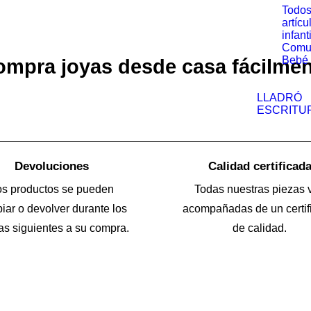
Todos
artícu
infant
Comu
Bebé
mpra joyas desde casa fácilme
LLADRÓ
ESCRITU
Devoluciones
Calidad certificad
os productos se pueden
Todas nuestras piezas 
iar o devolver durante los
acompañadas de un certif
as siguientes a su compra.
de calidad.