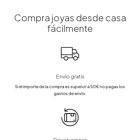
e
:
e
:
r
2
r
1
a
4
a
2
Compra joyas desde casa
:
.
:
6
2
6
1
.
fácilmente
9
5
4
6
.
9
5
0
€
.
0
.
0
€
0
.
€
.
€
.
Envío gratis
Si el importe de la compra es superior a 50€ no pagas los
gastos de envío.
Devoluciones