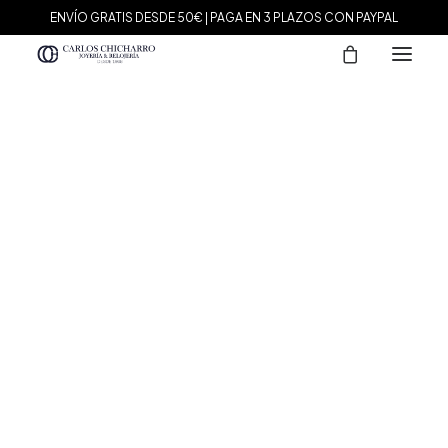
ENVÍO GRATIS DESDE 50€ | PAGA EN 3 PLAZOS CON PAYPAL
MARCAS
Agatha Paris
Maman et Sophie
Tissot
Marina García
Tous
Le Carré
Daniel Wellington
Nomination
Viceroy
Durán Exquse
Mark Maddox
Salvatore Plata
Sandoz
Sunfield