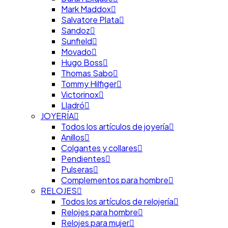
Mark Maddox
Anillo fino acabado en oro con dos blue sandstone y u
Salvatore Plata
piedras. Una colección inspirada en la luna que pod
Sandoz
Carbonero para Agatha Paris y hazte con las joyas
Sunfield
Movado
Referencia: 02280040-109-50
Hugo Boss
Thomas Sabo
Tommy Hilfiger
También te recomendamos
Victorinox
Lladró
JOYERÍA
Todos los artículos de joyería
Anillos
Colgantes y collares
Pendientes
Pulseras
Complementos para hombre
RELOJES
Todos los artículos de relojería
Relojes para hombre
Relojes para mujer