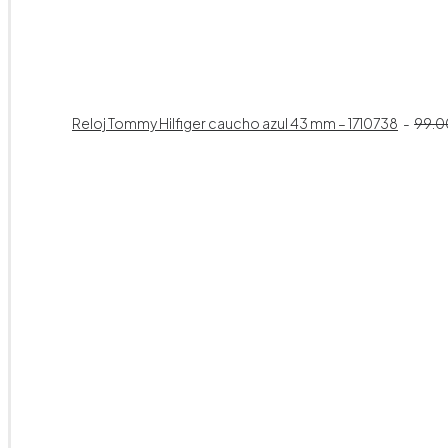
Reloj Tommy Hilfiger caucho azul 43 mm – 1710738
99.