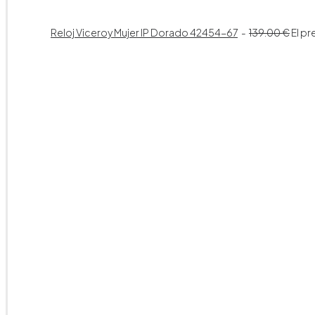
Reloj Viceroy Mujer IP Dorado 42454-67
139.00
€
El pr