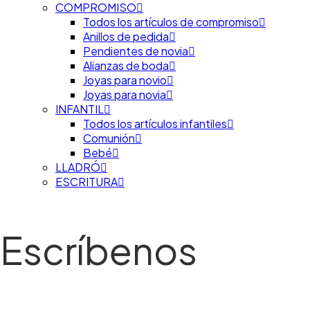
COMPROMISO
Todos los artículos de compromiso
Anillos de pedida
Pendientes de novia
Alianzas de boda
Joyas para novio
Joyas para novia
INFANTIL
Todos los artículos infantiles
Comunión
Bebé
LLADRÓ
ESCRITURA
Escríbenos