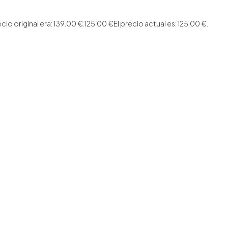
ecio original era: 139.00 €.
125.00
€
El precio actual es: 125.00 €.