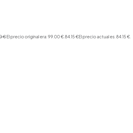
00
€
El precio original era: 99.00 €.
84.15
€
El precio actual es: 84.15 €.