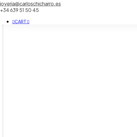
joyeria@carloschicharro.es
+34 639 51 50 45
CART