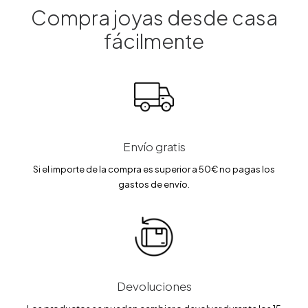
a
9
a
5
Compra joyas desde casa
:
.
:
7
1
0
1
.
fácilmente
1
0
8
0
9
4
4
.
€
.
0
.
7
€
0
5
.
€
€
.
.
Envío gratis
Si el importe de la compra es superior a 50€ no pagas los
gastos de envío.
Devoluciones