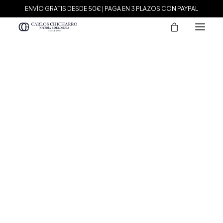
ENVÍO GRATIS DESDE 50€ | PAGA EN 3 PLAZOS CON PAYPAL
MARCAS
Agatha Paris
Maman et Sophie
Tissot
Marina García
Tous
Le Carré
Daniel Wellington
Nomination
Viceroy
Durán Exquse
Mark Maddox
Salvatore Plata
Sandoz
Sunfield