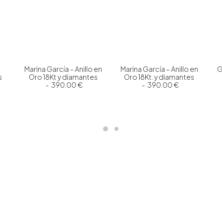
Marina García – Anillo en
Marina García – Anillo en
G
s
Oro 18Kt y diamantes
Oro 18Kt. y diamantes
390.00
€
390.00
€