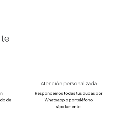
a
6
:
9
1
.
9
1
9
5
.
0
€
nte
0
.
€
.
Atención personalizada
an
Respondemos todas tus dudas por
ado de
Whatsapp o por teléfono
rápidamente.