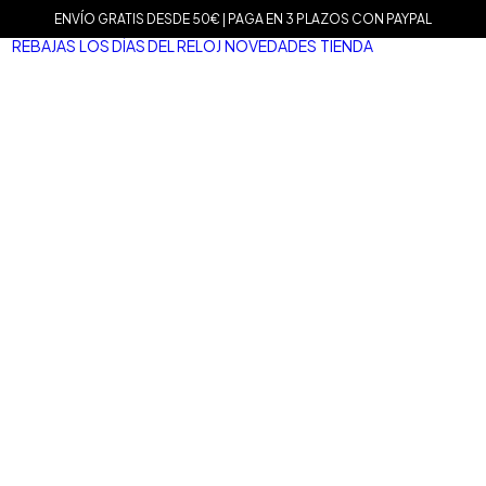
ENVÍO GRATIS DESDE 50€ | PAGA EN 3 PLAZOS CON PAYPAL
REBAJAS
LOS DÍAS DEL RELOJ
NOVEDADES
TIENDA
MARCAS
Agat
Mam
Sop
Tiss
Mari
Tou
Le C
Dani
Well
Nom
Vice
Dur
Mar
Salv
San