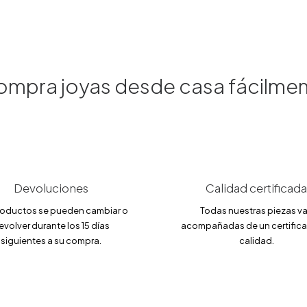
mpra joyas desde casa fácilme
Devoluciones
Calidad certificada
roductos se pueden cambiar o
Todas nuestras piezas v
evolver durante los 15 días
acompañadas de un certific
siguientes a su compra.
calidad.