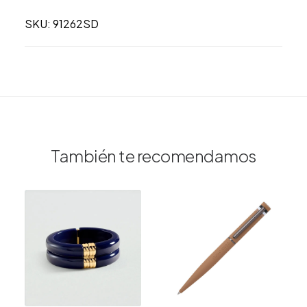
SKU: 91262SD
También te recomendamos