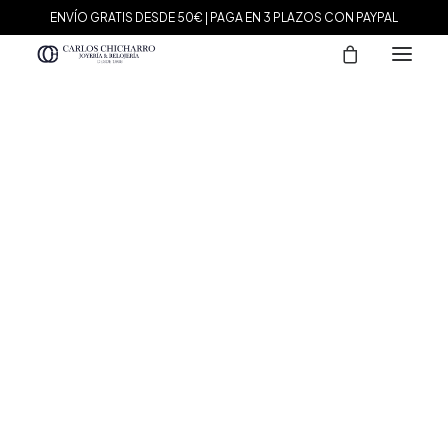
ENVÍO GRATIS DESDE 50€ | PAGA EN 3 PLAZOS CON PAYPAL
MARCAS
Agatha Paris
Maman et Sophie
Tissot
Marina García
Tous
Le Carré
Daniel Wellington
Nomination
Viceroy
Durán Exquse
Mark Maddox
Salvatore Plata
Sandoz
Sunfield