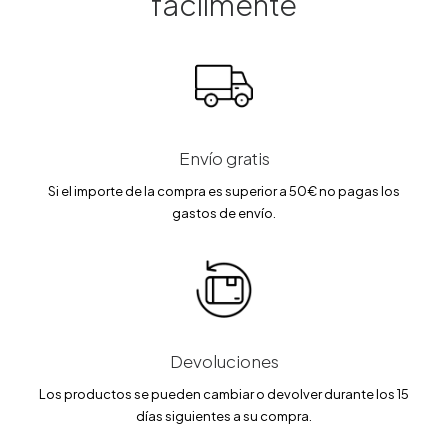
fácilmente
0
0
9
5
.
.
0
€
0
€
0
.
0
.
€
€
.
.
Envío gratis
Si el importe de la compra es superior a 50€ no pagas los
gastos de envío.
Devoluciones
Los productos se pueden cambiar o devolver durante los 15
días siguientes a su compra.