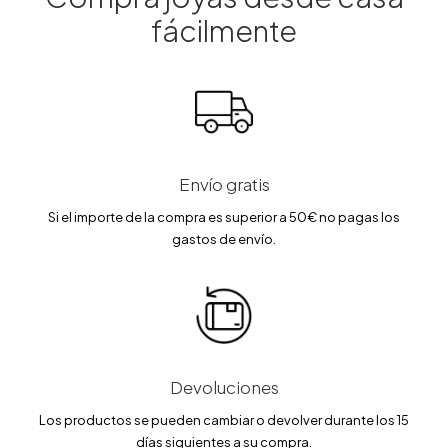
:
.
:
.
9
5
5
7
fácilmente
0
0
5
5
.
.
0
€
0
€
0
.
0
.
€
€
.
.
Envío gratis
Si el importe de la compra es superior a 50€ no pagas los
gastos de envío.
Devoluciones
Los productos se pueden cambiar o devolver durante los 15
días siguientes a su compra.