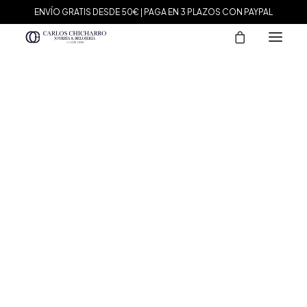
ENVÍO GRATIS DESDE 50€ | PAGA EN 3 PLAZOS CON PAYPAL
MARCAS
Agatha Paris
Maman et Sophie
Tissot
Marina García
Tous
Le Carré
Daniel Wellington
Nomination
Viceroy
Durán Exquse
Mark Maddox
Salvatore Plata
Sandoz
Sunfield