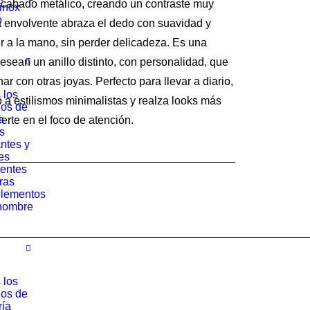
 acabado metálico, creando un contraste muy
rinox
€.
42.50 €.
ó
 envolvente abraza el dedo con suavidad y
r a la mano, sin perder delicadeza. Es una
esean un anillo distinto, con personalidad, que
ar con otras joyas. Perfecto para llevar a diario,
 los
 a estilismos minimalistas y realza looks más
los de
a
rte en el foco de atención.
s
ntes y
es
entes
ras
lementos
hombre
 los
los de
ría