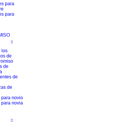
es para
re
es para
MISO
 los
los de
romiso
os de
a
entes de
zas de
 para novio
 para novia