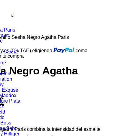
a Paris
n et
Anillo Sesha Negro Agatha Paris
ie
reses (0% TAE) eligiendo
como
a García
r tu compra
rré
ha Negro Agatha
l
ngton
ation
oy
n Exquse
 Maddox
€
El
tore Plata
oz
o
precio
eld
do
al
actual
 Boss
as Sabo
Agatha Paris combina la intensidad del esmalte
es:
 Hilfiger