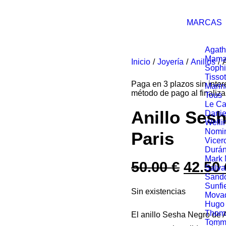
MARCAS
Agath
Mama
Inicio
Joyería
Anillos
Soph
Tissot
Paga en 3 plazos sin inte
Marin
método de pago al finaliza
Tous
Le Ca
Anillo Ses
Danie
Welli
Nomin
Paris
Vicer
Durá
Mark
50.00
€
El
42.50
Salva
Sand
preci
Sunfi
Sin existencias
Mova
origin
Hugo
Thom
El anillo Sesha Negro de 
era:
Tommy