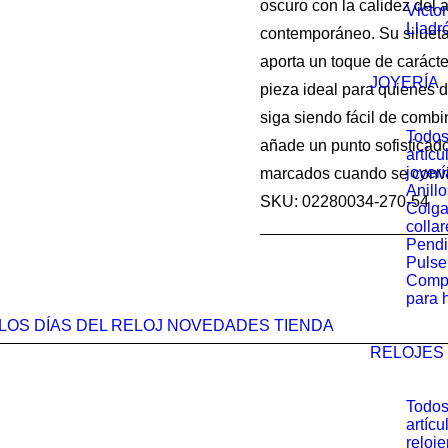
oscuro con la calidez del
Victo
50.00 
Lladr
contemporáneo. Su silueta
aporta un toque de carácte
JOYERÍA
pieza ideal para quienes d
siga siendo fácil de combin
Todos
añade un punto sofisticado
artícu
joyerí
marcados cuando se convie
Anillo
SKU: 02280034-270-54
Colga
collar
Pendi
Pulse
Comp
para 
LOS DÍAS DEL RELOJ
NOVEDADES
TIENDA
RELOJES
Todos
artícu
reloje