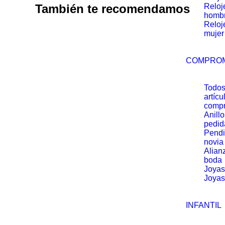
También te recomendamos
Reloj
homb
Reloj
mujer
COMPRO
Todos
artícu
comp
Anill
pedid
Pendi
novia
Alian
boda
Joyas
Joyas
INFANTIL