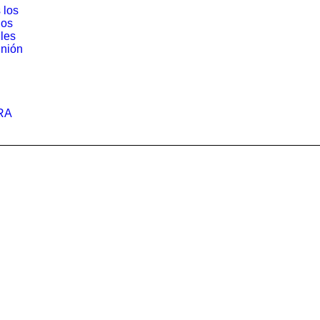
 los
los
iles
nión
RA