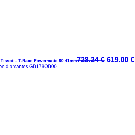
728.24
€
E
619.00
€
Tissot – T-Race Powermatic 80 41mm
l
p
r
e
c
i
o
o