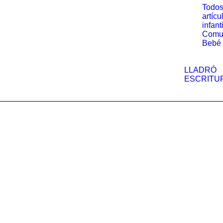
Todos
artícu
infant
Comu
Bebé
LLADRÓ
ESCRITU