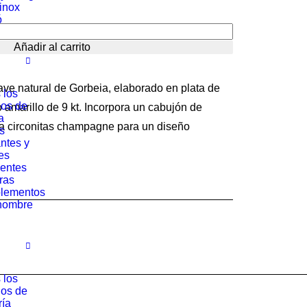
rinox
nal
actual
ó
es:
Añadir al carrito
0 €.
109.65 €.
lave natural de Gorbeia, elaborado en plata de
 los
los de
o amarillo de 9 kt. Incorpora un cabujón de
a
a circonitas champagne para un diseño
s
ntes y
es
entes
ras
lementos
hombre
 los
los de
ría