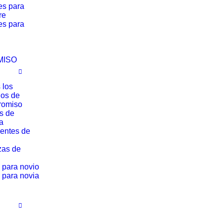
es para
re
es para
MISO
 los
los de
romiso
os de
a
entes de
zas de
 para novio
 para novia