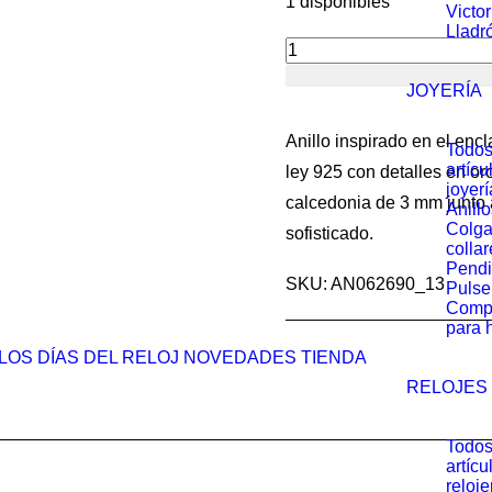
1 disponibles
Victo
origi
Lladr
era:
Anillo
129.0
JOYERÍA
Sunfield
Gorbeia
Anillo inspirado en el enc
Todos
de
artícu
ley 925 con detalles en or
joyerí
plata
calcedonia de 3 mm junto 
Anillo
con
Colga
sofisticado.
collar
calcedonia,
Pendi
SKU: AN062690_13
oro
Pulse
Comp
amarillo
para 
y
LOS DÍAS DEL RELOJ
NOVEDADES
TIENDA
circonitas
RELOJES
cantidad
Todos
artícu
reloje