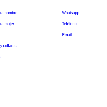
l
p
ara hombre
Whatsapp
r
e
ra mujer
Teléfono
c
i
Email
o
y collares
o
r
s
i
g
i
n
a
l
e