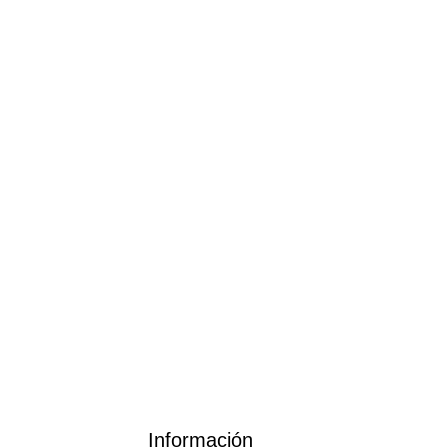
€
E
Información