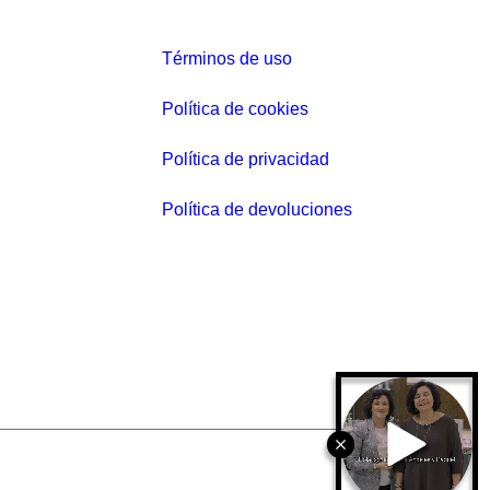
l
p
Términos de uso
r
e
Política de cookies
c
i
Política de privacidad
o
Política de devoluciones
a
c
t
u
a
l
e
s
: