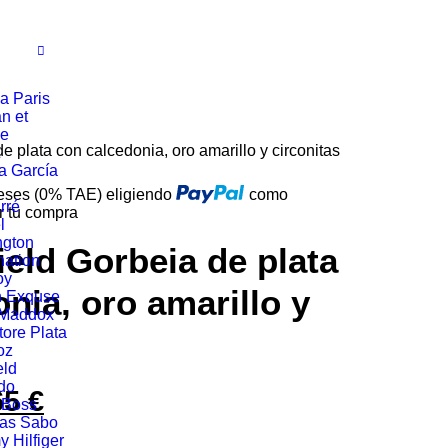
a Paris
n et
ie
e plata con calcedonia, oro amarillo y circonitas
a García
reses (0% TAE) eligiendo
como
rré
r tu compra
l
ngton
ield Gorbeia de plata
ation
oy
nia, oro amarillo y
n Exquse
 Maddox
tore Plata
oz
eld
do
65
€
El
 Boss
as Sabo
io
precio
 Hilfiger