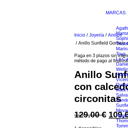
MARCAS
Agath
Mama
Inicio
Joyería
Anillos
Soph
Anillo Sunfield Gorbeia d
Tissot
Marin
Tous
Paga en 3 plazos sin inte
Le Ca
método de pago al finaliza
Danie
Welli
Anillo Sunf
Nomin
Vicer
con calcedo
Durá
Mark
Salva
circonitas
Sand
Sunfi
Mova
129.00
€
El
109.
Hugo
Thom
prec
Tommy