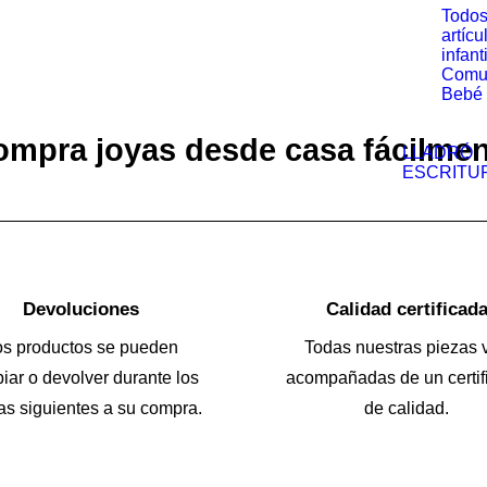
Todos
artícu
infant
Comu
Bebé
mpra joyas desde casa fácilme
LLADRÓ
ESCRITU
Devoluciones
Calidad certificad
os productos se pueden
Todas nuestras piezas 
iar o devolver durante los
acompañadas de un certif
as siguientes a su compra.
de calidad.