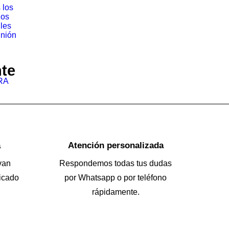
 los
los
iles
nión
nte
RA
a
Atención personalizada
van
Respondemos todas tus dudas
icado
por Whatsapp o por teléfono
rápidamente.