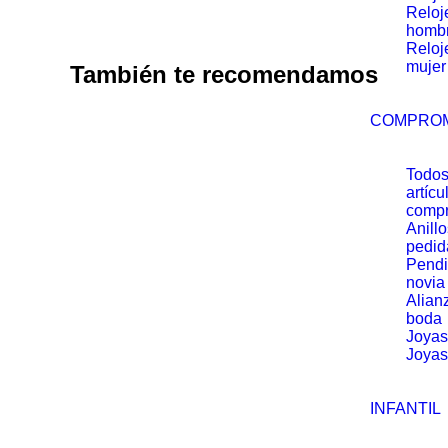
Reloj
homb
Reloj
mujer
También te recomendamos
COMPRO
Todos
artícu
comp
Anill
pedid
Pendi
novia
Alian
boda
Joyas
Joyas
INFANTIL