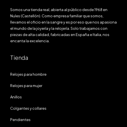
Somos una tienda real, abierta al público desde 1968 en
Nules (Castellón). Como empresa familiar que somos,
llevamos el oficio en la sangre y es por eso que nos apasiona
el mundo de la joyería y la relojería. Solo trabajamos con
piezas de alta calidad, fabricadas en España e Italia, nos
encanta la excelencia.
Tienda
Relojes para hombre
Relojes para mujer
Anillos
Colgantes y collares
Pendientes