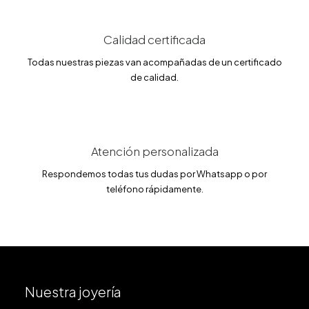
4
4
.
7
€
5
.
Calidad certificada
€
Todas nuestras piezas van acompañadas de un certificado
.
de calidad.
Atención personalizada
Respondemos todas tus dudas por Whatsapp o por
teléfono rápidamente.
Nuestra joyería