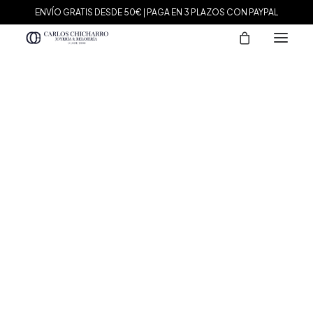
ENVÍO GRATIS DESDE 50€ | PAGA EN 3 PLAZOS CON PAYPAL
MARCAS
Agatha Paris
Maman et Sophie
Tissot
Marina García
Tous
Le Carré
Daniel Wellington
Nomination
Viceroy
Durán Exquse
Mark Maddox
Salvatore Plata
Sandoz
Sunfield