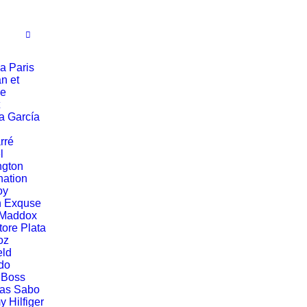
a Paris
n et
ie
a García
rré
l
ngton
ation
oy
n Exquse
 Maddox
tore Plata
oz
eld
do
 Boss
as Sabo
 Hilfiger