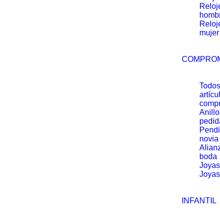
Reloj
homb
Reloj
mujer
COMPRO
Todos
artícu
comp
Anill
pedid
Pendi
novia
Alian
boda
Joyas
Joyas
INFANTIL