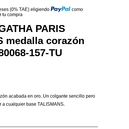
reses (0% TAE) eligiendo
como
r tu compra
AGATHA PARIS
 medalla corazón
80068-157-TU
zón acabada en oro. Un colgante sencillo pero
ir a cualquier base TALISMANS.