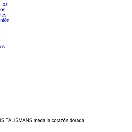
 los
los
iles
nión
RA
S TALISMANS medalla corazón dorada