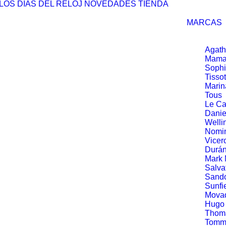
LOS DÍAS DEL RELOJ
NOVEDADES
TIENDA
MARCAS
Agath
Mama
Soph
Tissot
Marin
Tous
Le Ca
Danie
Welli
Nomin
Vicer
Durá
Mark
Salva
Sand
Sunfi
Mova
Hugo
Thom
Tommy