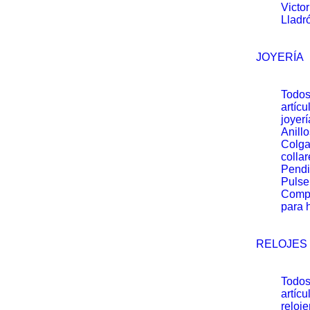
Victo
Lladr
JOYERÍA
Todos
artícu
joyerí
Anillo
Colga
collar
Pendi
Pulse
Comp
para 
RELOJES
Todos
artícu
reloje