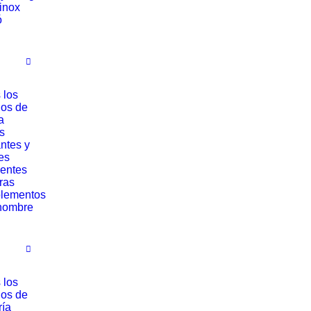
rinox
ó
 los
los de
a
s
ntes y
es
entes
ras
lementos
hombre
 los
los de
ría