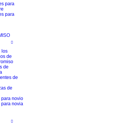
es para
re
es para
MISO
 los
los de
romiso
os de
a
entes de
zas de
 para novio
 para novia