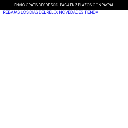
ENVÍO GRATIS DESDE 50€ | PAGA EN 3 PLAZOS CON PAYPAL
REBAJAS
LOS DÍAS DEL RELOJ
NOVEDADES
TIENDA
MARCAS
Agat
Mam
Sop
Tiss
Mari
Tou
Le C
Dani
Well
Nom
Vice
Dur
Mar
Salv
San