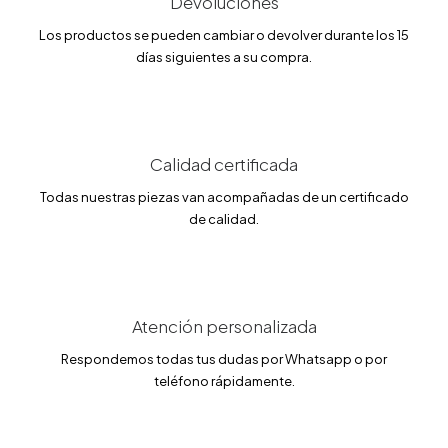
Devoluciones
e
:
r
2
a
4
Los productos se pueden cambiar o devolver durante los 15
:
5
días siguientes a su compra.
2
.
8
1
8
1
.
3
€
6
.
Calidad certificada
€
.
Todas nuestras piezas van acompañadas de un certificado
de calidad.
Atención personalizada
Respondemos todas tus dudas por Whatsapp o por
teléfono rápidamente.