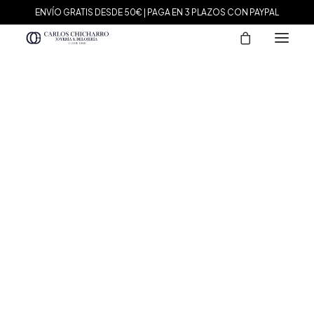
ENVÍO GRATIS DESDE 50€ | PAGA EN 3 PLAZOS CON PAYPAL
MARCAS
Agatha Paris
Maman et Sophie
Tissot
Marina García
Tous
Le Carré
Daniel Wellington
Nomination
Viceroy
Durán Exquse
Mark Maddox
Salvatore Plata
Sandoz
Sunfield