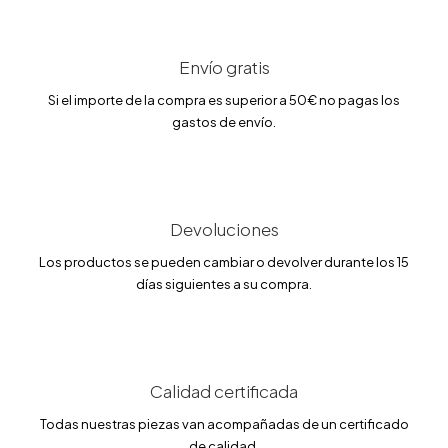
E
E
50.00
€
42.50
€
l
l
p
p
r
r
e
e
Envío gratis
c
c
i
i
Si el importe de la compra es superior a 50€ no pagas los
o
o
gastos de envío.
o
a
r
c
i
t
g
u
i
a
n
l
a
e
Devoluciones
l
s
e
:
Los productos se pueden cambiar o devolver durante los 15
r
4
días siguientes a su compra.
a
2
:
.
5
5
0
0
.
0
€
0
.
Calidad certificada
€
Todas nuestras piezas van acompañadas de un certificado
.
de calidad.