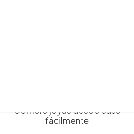
Alianzas de boda
Joyas para novio
Joyas para novia
INFANTIL
Todos los artículos infantiles
Comunión
Bebé
LLADRÓ
ESCRITURA
joyeria@carloschicharro.es
Compra joyas desde casa
fácilmente
Collar midi Agatha Paris Lucky Pavé cadena forçat
plateada, 39 cm + 5 cm 02656907-064-TU