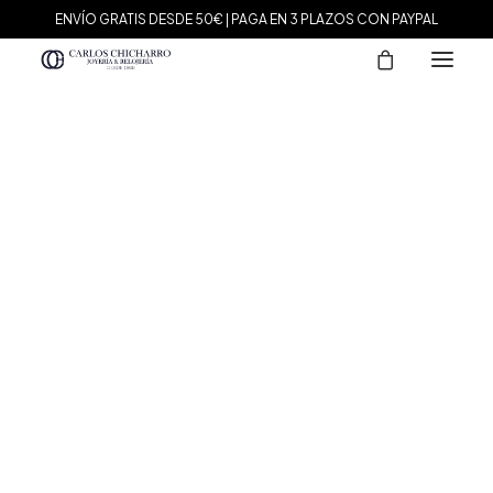
ENVÍO GRATIS DESDE 50€ | PAGA EN 3 PLAZOS CON PAYPAL
MARCAS
Agatha Paris
Maman et Sophie
Tissot
Marina García
Tous
Le Carré
Daniel Wellington
Nomination
Viceroy
Durán Exquse
Mark Maddox
Salvatore Plata
Sandoz
Sunfield