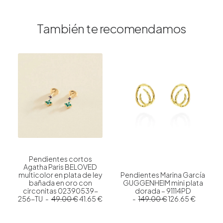
También te recomendamos
Pendientes cortos
Agatha Paris BELOVED
multicolor en plata de ley
Pendientes Marina García
bañada en oro con
GUGGENHEIM mini plata
circonitas 02390539-
dorada – 91114PD
E
E
E
E
256-TU
49.00
€
41.65
€
149.00
€
126.65
€
l
l
l
l
p
p
p
p
r
r
r
r