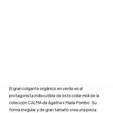
Collar Midi Verde Dorado
Alianzas de boda
Colgante XL Orgánico Agatha
Joyas para novio
Joyas para novia
CALMA – 2680486-658-TU
INFANTIL
Todos los artículos infantiles
El
El
80.00
€
68.00
€
Comunión
precio
precio
original
actual
Bebé
era:
es:
LLADRÓ
1 disponibles
80.00 €.
68.00 €.
ESCRITURA
Collar
Midi
Verde
joyeria@carloschicharro.es
Añadir al carrito
Dorado
Colgante
XL
El gran colgante orgánico en verde es el
Orgánico
protagonista indiscutible de este collar midi de la
Agatha
colección CALMA de Agatha x María Pombo. Su
CALMA
forma irregular y de gran tamaño crea una pieza