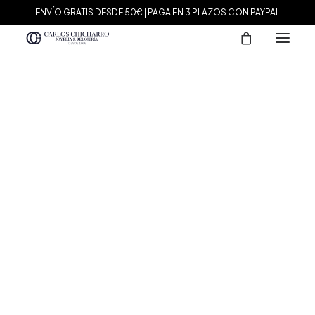
ENVÍO GRATIS DESDE 50€ | PAGA EN 3 PLAZOS CON PAYPAL
MARCAS
Agatha Paris
Maman et Sophie
Tissot
Marina García
Tous
Le Carré
Daniel Wellington
Nomination
Viceroy
Durán Exquse
Mark Maddox
Salvatore Plata
Sandoz
Sunfield