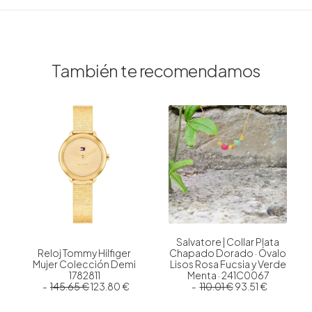
También te recomendamos
Salvatore | Collar Plata
Reloj Tommy Hilfiger
Chapado Dorado · Óvalo
Mujer Colección Demi
Lisos Rosa Fucsia y Verde
1782811
Menta · 241C0067
E
E
E
E
145.65
€
123.80
€
110.01
€
93.51
€
l
l
l
l
p
p
p
p