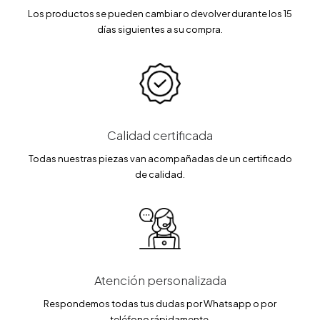
3
9
Los productos se pueden cambiar o devolver durante los 15
.
días siguientes a su compra.
1
€
7
.
€
.
Calidad certificada
Todas nuestras piezas van acompañadas de un certificado
de calidad.
Atención personalizada
Respondemos todas tus dudas por Whatsapp o por
teléfono rápidamente.