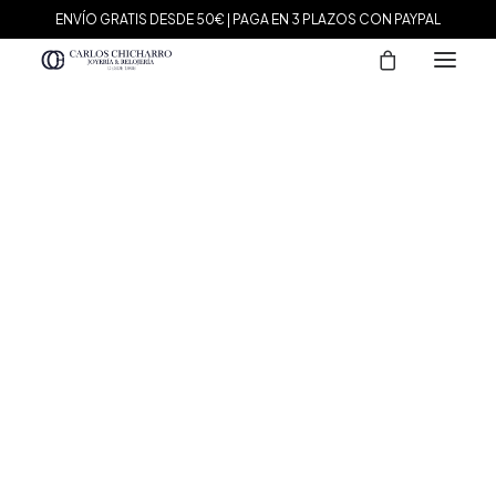
ENVÍO GRATIS DESDE 50€ | PAGA EN 3 PLAZOS CON PAYPAL
MARCAS
Agatha Paris
Maman et Sophie
Tissot
Marina García
Tous
Le Carré
Daniel Wellington
Nomination
Viceroy
Durán Exquse
Mark Maddox
Salvatore Plata
Sandoz
Sunfield