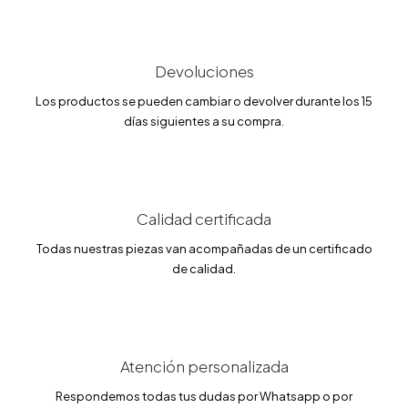
g
u
i
a
n
l
a
e
l
s
Devoluciones
e
:
r
1
Los productos se pueden cambiar o devolver durante los 15
a
2
días siguientes a su compra.
:
6
1
.
4
6
9
5
.
0
€
0
.
Calidad certificada
€
Todas nuestras piezas van acompañadas de un certificado
.
de calidad.
Atención personalizada
Respondemos todas tus dudas por Whatsapp o por