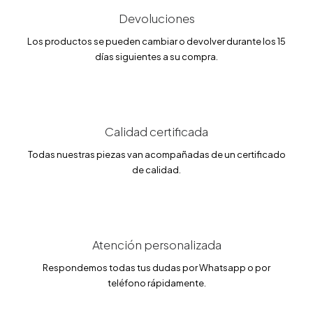
l
s
Devoluciones
e
:
r
4
a
0
Los productos se pueden cambiar o devolver durante los 15
:
.
días siguientes a su compra.
7
0
9
0
.
0
€
0
.
€
Calidad certificada
.
Todas nuestras piezas van acompañadas de un certificado
de calidad.
Atención personalizada
Respondemos todas tus dudas por Whatsapp o por
teléfono rápidamente.