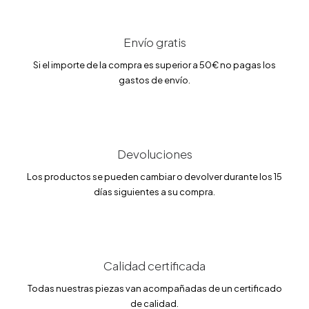
p
p
r
r
e
e
c
c
Envío gratis
i
i
o
o
Si el importe de la compra es superior a 50€ no pagas los
o
a
gastos de envío.
r
c
i
t
g
u
i
a
n
l
a
e
l
s
Devoluciones
e
:
r
2
Los productos se pueden cambiar o devolver durante los 15
a
1
días siguientes a su compra.
:
.
2
2
5
5
.
0
€
0
.
Calidad certificada
€
.
Todas nuestras piezas van acompañadas de un certificado
de calidad.