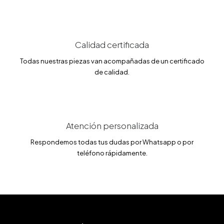
:
0
1
.
8
6
9
5
.
0
€
Calidad certificada
0
.
Todas nuestras piezas van acompañadas de un certificado
€
de calidad.
.
Atención personalizada
Respondemos todas tus dudas por Whatsapp o por
teléfono rápidamente.