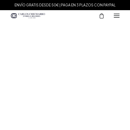
ENVÍO GRATIS DESDE 50€ | PAGA EN 3 PLAZOS CON PAYPAL
MARCAS
Agatha Paris
Maman et Sophie
Tissot
Marina García
Tous
Le Carré
Daniel Wellington
Nomination
Viceroy
Durán Exquse
Mark Maddox
Salvatore Plata
Sandoz
Sunfield