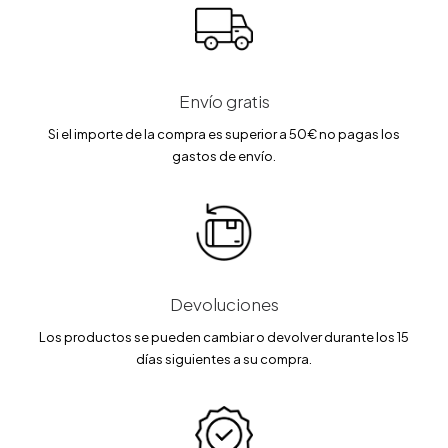
0
.
0
.
€
€
.
.
Envío gratis
Si el importe de la compra es superior a 50€ no pagas los
gastos de envío.
Devoluciones
Los productos se pueden cambiar o devolver durante los 15
días siguientes a su compra.