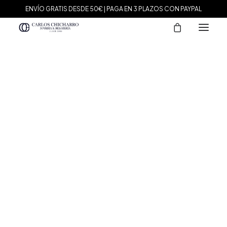
ENVÍO GRATIS DESDE 50€ | PAGA EN 3 PLAZOS CON PAYPAL
MARCAS
Agatha Paris
Maman et Sophie
Tissot
Marina García
Tous
Le Carré
Daniel Wellington
Nomination
Viceroy
Durán Exquse
Mark Maddox
Salvatore Plata
Sandoz
Sunfield