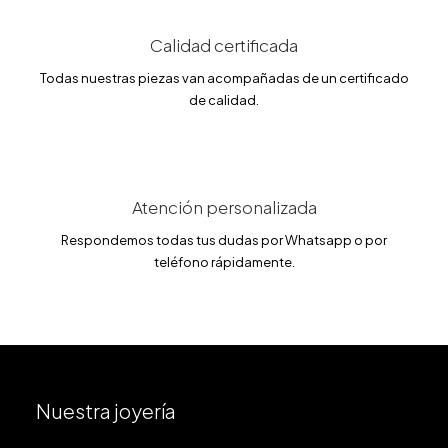
4
6
.
3
€
Calidad certificada
0
.
Todas nuestras piezas van acompañadas de un certificado
€
de calidad.
.
Atención personalizada
Respondemos todas tus dudas por Whatsapp o por
teléfono rápidamente.
Nuestra joyería