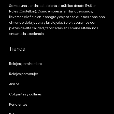
Somos una tienda real, abierta al público desde 1968 en
Nules (Castellón). Como empresa familiar que somos,
llevamos el oficio en la sangre y es por eso que nos apasiona
el mundo de la joyería y la relojería. Solo trabajamos con
piezas de alta calidad, fabricadas en España e Italia, nos
encanta la excelencia.
Tienda
Relojes para hombre
Relojes para mujer
Anillos
Colgantes y collares
Pendientes