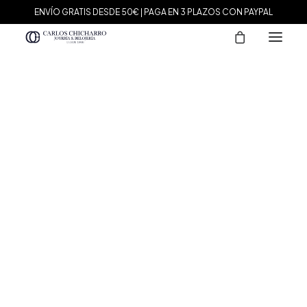
ENVÍO GRATIS DESDE 50€ | PAGA EN 3 PLAZOS CON PAYPAL
MARCAS
Agatha Paris
Maman et Sophie
Tissot
Marina García
Tous
Le Carré
Daniel Wellington
Nomination
Viceroy
Durán Exquse
Mark Maddox
Salvatore Plata
Sandoz
Sunfield