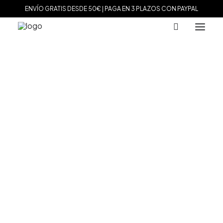
ENVÍO GRATIS DESDE 50€ | PAGA EN 3 PLAZOS CON PAYPAL
MARCAS
Agatha Paris
Maman et Sophie
Tissot
Marina García
Tous
Le Carré
Daniel Wellington
Nomination
Viceroy
Durán Exquse
Mark Maddox
Salvatore Plata
Sandoz
Sunfield