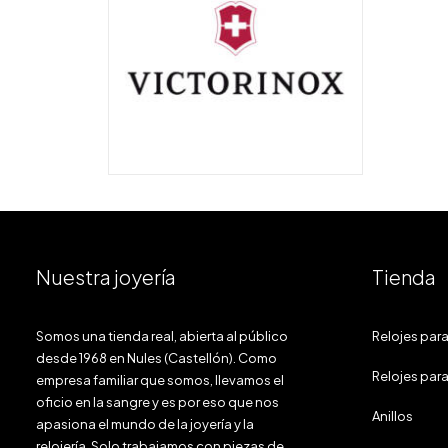
Nuestra joyería
Tienda
Somos una tienda real, abierta al público
Relojes par
desde 1968 en Nules (Castellón). Como
Relojes para
empresa familiar que somos, llevamos el
oficio en la sangre y es por eso que nos
Anillos
apasiona el mundo de la joyería y la
relojería. Solo trabajamos con piezas de