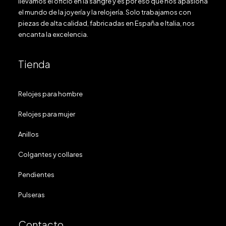
llevamos el oficio en la sangre y es por eso que nos apasiona
el mundo de la joyería y la relojería. Solo trabajamos con
piezas de alta calidad, fabricadas en España e Italia, nos
encanta la excelencia.
Tienda
Relojes para hombre
Relojes para mujer
Anillos
Colgantes y collares
Pendientes
Pulseras
Contacto