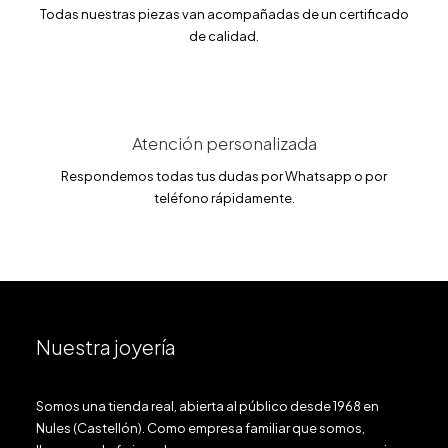
€
Todas nuestras piezas van acompañadas de un certificado
.
de calidad.
Atención personalizada
Respondemos todas tus dudas por Whatsapp o por
teléfono rápidamente.
Nuestra joyería
Somos una tienda real, abierta al público desde 1968 en
Nules (Castellón). Como empresa familiar que somos,