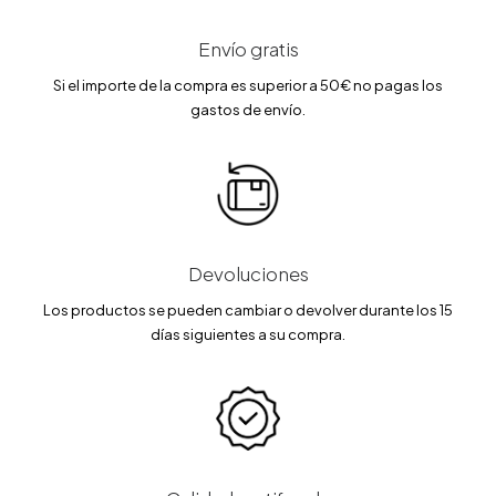
.
.
Envío gratis
Si el importe de la compra es superior a 50€ no pagas los
gastos de envío.
Devoluciones
Los productos se pueden cambiar o devolver durante los 15
días siguientes a su compra.