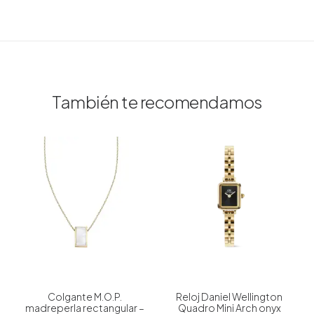
También te recomendamos
Colgante M.O.P.
Reloj Daniel Wellington
madreperla rectangular –
Quadro Mini Arch onyx