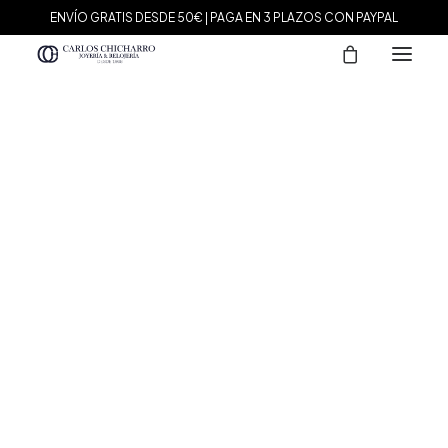
ENVÍO GRATIS DESDE 50€ | PAGA EN 3 PLAZOS CON PAYPAL
MARCAS
Agatha Paris
Maman et Sophie
Tissot
Marina García
Tous
Le Carré
Daniel Wellington
Nomination
Viceroy
Durán Exquse
Mark Maddox
Salvatore Plata
Sandoz
Sunfield